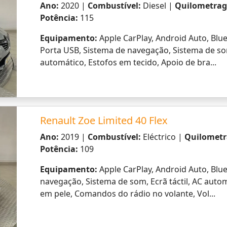
permitirá conduzir até 80% de cada viagem no modo
reduzir até 40% do seu consumo de combustível*.
*em condução urbana, em c
Renault Mégane 1.5 Blue dCi R.S. Line
Ano:
2021 |
Combustível:
Diesel |
Quilometra
Potência:
115
Equipamento:
Apple CarPlay, Android Auto, Blue
Porta USB, Sistema de navegação, Sistema de som
do veículo por voz, AC automático, Estof...