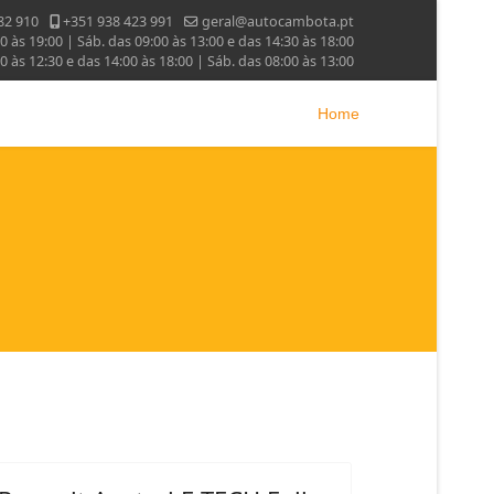
82 910
+351 938 423 991
geral@autocambota.pt
0 às 19:00 | Sáb. das 09:00 às 13:00 e das 14:30 às 18:00
30 às 12:30 e das 14:00 às 18:00 | Sáb. das 08:00 às 13:00
Home