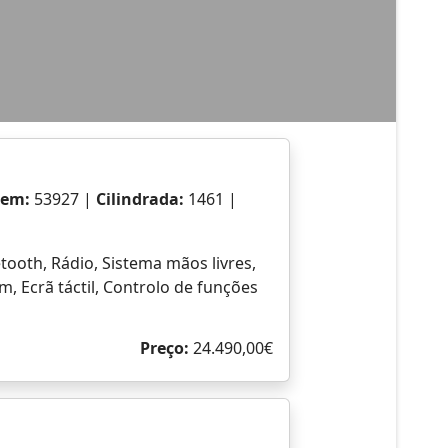
23 novembro 2023
Pág. 88 de 97
milhões de utilizadores, o Duster chega
idades de todo o terreno comprovadas e
ira vez um motor híbrido com uma potência
nstrangimentos de carregamento, que lhe