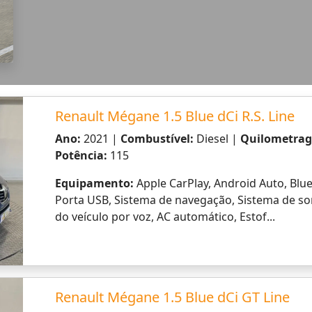
8
89
90
91
92
NOVO
DACIA DUSTER
A partir de 19.150,00€
Numa verdadeira história de sucesso com os seus 2 
com uma 3.ª geração de design distinto, com capac
versátil, como sempre! O Duster integra pela prime
de 140 cv. Beneficie de um motor dinâmico, sem co