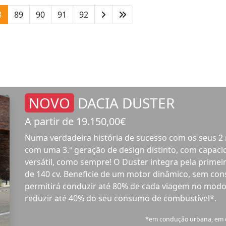
Estimados Clientes,
A Auto Cambota encontra-se Encerrada
nos dias 2 e 9 de Dezembro de 2023.
Obrigado.
Para mais informações:
T:
+351 219 382 910
M:
+351 938 423 991
E:
geral@autocambota.pt
Auto Cambota -
www.autocambota.pt
WhatsApp:
https://buff.ly/2TFZ46c
02 dezembro 2023