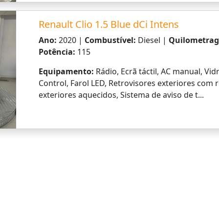
Renault Mégane 1.5 Blue dCi GT Line
Ano:
2020 |
Combustível:
Diesel |
Quilometra
Potência:
115
Equipamento:
Apple CarPlay, Android Auto, Blue
Porta USB, Sistema de navegação, Sistema de som,
automático, Estofos em tecido, Apoio de bra...
Renault Zoe Limited 40 Flex
Ano:
2019 |
Combustível:
Eléctrico |
Quilomet
Potência:
109
Equipamento:
Apple CarPlay, Android Auto, Blue