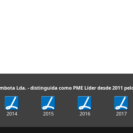
navegação, Sistema de som, Ecrã táctil, AC autom
em pele, Comandos do rádio no volante, Vol...
Renault Clio 1.5 Blue dCi Intens
Ano:
2020 |
Combustível:
Diesel |
Quilometra
Potência:
115
Equipamento:
Rádio, Ecrã táctil, AC manual, Vidr
Control, Farol LED, Retrovisores exteriores com r
exteriores aquecidos, Sistema de aviso de t...