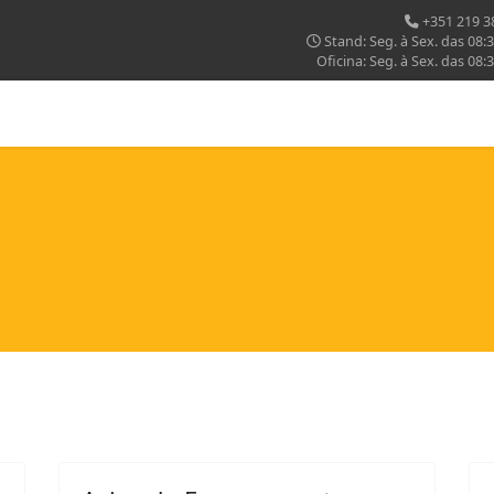
+351 219 3
Stand: Seg. à Sex. das 08:3
Oficina: Seg. à Sex. das 08: