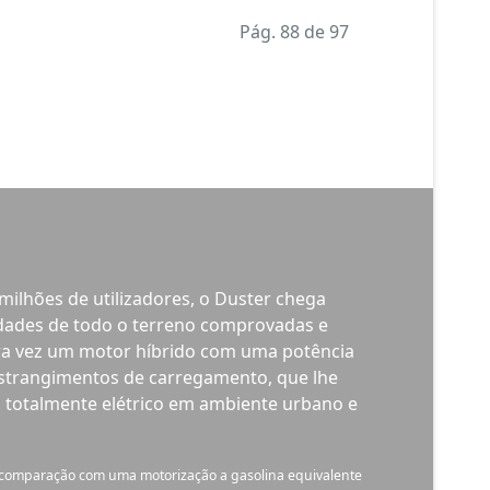
Renault Austral E-TECH Full Hybrid tem
um diâmetro de viragem de 10,1 m,
comparável ao de um citadino.
A baixa velocidade, o sistema 4Control
advanced controla qualquer curva ou
meia volta. Nas curvas acentuadas, a
tecnologia de 4 rodas direcionais
reforça a estabilidade e a segurança.
Venha conhecê-lo na...
Auto Cambota
·
Para mais informações:
T:
+351 219 382 910
M:
+351 938 423 991
E:
geral@autocambota.pt
Auto Cambota -
www.autocambota.pt
WhatsApp:
https://buff.ly/2TFZ46c