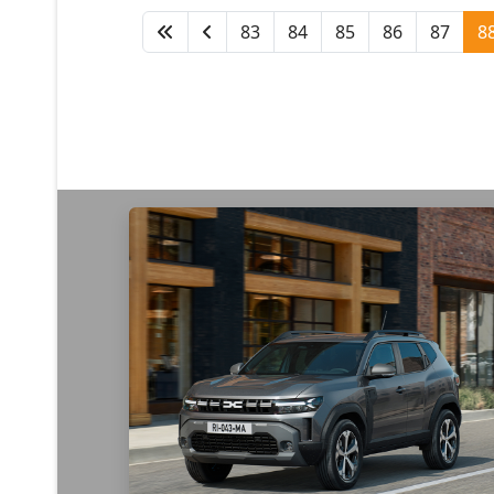
🚀 🚙 Novo Renault #Espace #E-Tech
full hybrid, venha descobrir o familiar
de 7 lugares e sinta o verdadeiro luxo –
o amplo espaço interior.
Venha conhecê-lo na...
Auto Cambota
·
Para mais informações:
T:
+351 219 382 910
M:
+351 938 423 991
E:
geral@autocambota.pt
Auto Cambota -
www.autocambota.pt
WhatsApp:
https://buff.ly/2TFZ46c
07 dezembro 2023