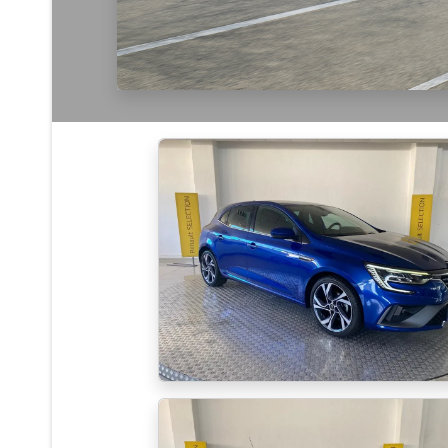
83
84
85
86
87
8