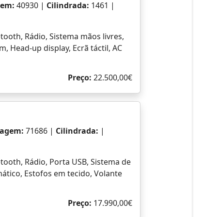
 totalmente elétrico em ambiente urbano e
omparação com uma motorização a gasolina equivalente
gem:
53927 |
Cilindrada:
1461 |
tooth, Rádio, Sistema mãos livres,
, Ecrã táctil, Controlo de funções