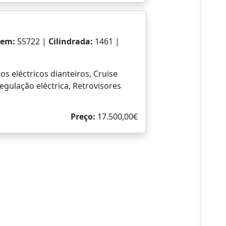
Preço:
24.490,00€
gem:
40930 |
Cilindrada:
1461 |
tooth, Rádio, Sistema mãos livres,
 Head-up display, Ecrã táctil, AC
Preço:
22.500,00€
ragem:
71686 |
Cilindrada:
|
tooth, Rádio, Porta USB, Sistema de