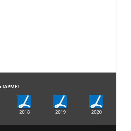
ático, Estofos em tecido, Volante
Preço:
17.990,00€
gem:
55722 |
Cilindrada:
1461 |
os eléctricos dianteiros, Cruise
egulação eléctrica, Retrovisores
Preço:
17.500,00€