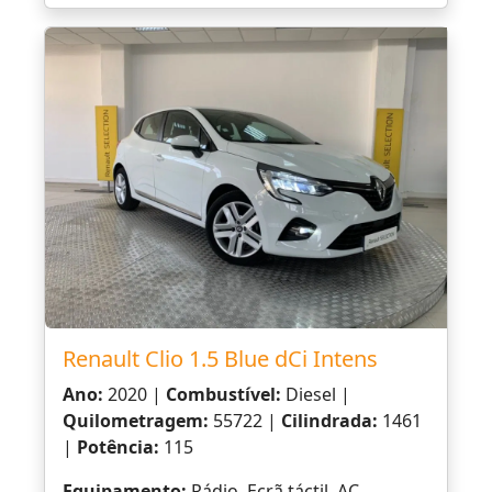
Renault Clio 1.5 Blue dCi Intens
Ano:
2020 |
Combustível:
Diesel |
Quilometragem:
55722 |
Cilindrada:
1461
|
Potência:
115
Equipamento:
Rádio, Ecrã táctil, AC