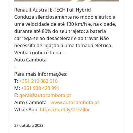
Renault Austral E-TECH Full Hybrid
Conduza silenciosamente no modo elétrico a
uma velocidade de até 130 km/h e, na cidade,
durante até 80% do seu trajeto: a bateria
carrega-se ao desacelerar e ao travar. Não
necessita de ligação a uma tomada elétrica.
Venha conhecê-lo na...
Auto Cambota
·
Para mais informações:
T:
+351 219 382 910
M:
+351 938 423 991
E:
geral@autocambota.pt
Auto Cambota -
www.autocambota.pt
WhatsApp:
https://buff.ly/2TFZ46c
27 outubro 2023