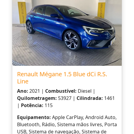
Renault Mégane 1.5 Blue dCi R.S.
Line
Ano:
2021 |
Combustível:
Diesel |
Quilometragem:
53927 |
Cilindrada:
1461
|
Potência:
115
Equipamento:
Apple CarPlay, Android Auto,
Bluetooth, Rádio, Sistema mãos livres, Porta
USB, Sistema de navegação, Sistema de