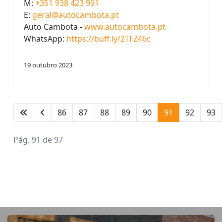
M:
+351 938 423 991
E:
geral@autocambota.pt
Auto Cambota -
www.autocambota.pt
WhatsApp:
https://buff.ly/2TFZ46c
19 outubro 2023
86
87
88
89
90
91
92
93
Pág. 91 de 97