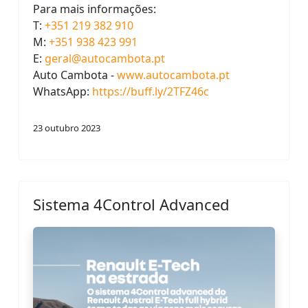
Para mais informações:
T:
+351 219 382 910
M:
+351 938 423 991
E:
geral@autocambota.pt
Auto Cambota -
www.autocambota.pt
WhatsApp:
https://buff.ly/2TFZ46c
23 outubro 2023
Sistema 4Control Advanced